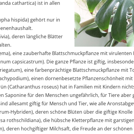
da cathartica) ist in allen
pha hispida) gehört nur in
senenhaushalt.
ivia), deren längliche Blätter
alten.
ma), eine zauberhafte Blattschmuckpflanze mit virulenten 
num capsicastrum). Die ganze Pflanze ist giftig, insbesonde
iegatum), eine farbenprächtige Blattschmuckpflanze mit T
achypodium), einen dornenbesetzte Pflanzenschönheit mit G
 (Catharanthus roseus) hat in Familien mit Kindern nicht
ren Saponine für den Menschen ungefährlich, für Tiere aber gi
nd allesamt giftig für Mensch und Tier, wie alle Aronstabg
trum-Hybriden), deren schöne Blüten über die giftige Knoll
sa rothschildiana), die hübsche Kletterpflanze mit garstigen
, deren hochgiftiger Milchsaft, die Freude an der schönen P