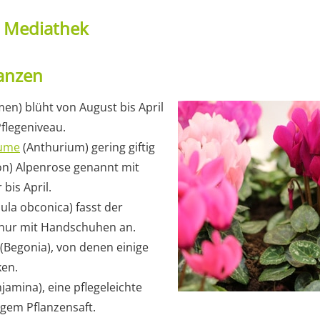
t Mediathek
lanzen
en) blüht von August bis April
flegeniveau.
lume
(Anthurium) gering giftig
n) Alpenrose genannt mit
bis April.
ula obconica) fasst der
 nur mit Handschuhen an.
 (Begonia), von denen einige
ken.
jamina), eine pflegeleichte
tigem Pflanzensaft.