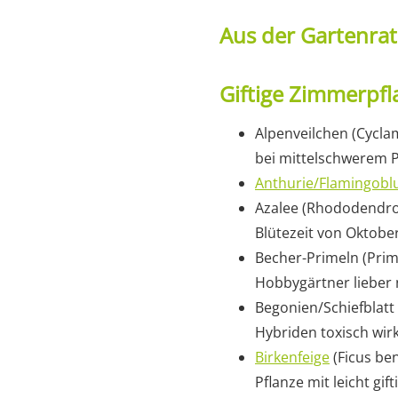
Aus der Gartenra
Giftige Zimmerpf
Alpenveilchen (Cyclam
bei mittelschwerem P
Anthurie/Flamingob
Azalee (Rhododendro
Blütezeit von Oktober 
Becher-Primeln (Prim
Hobbygärtner lieber
Begonien/Schiefblatt
Hybriden toxisch wir
Birkenfeige
(Ficus ben
Pflanze mit leicht gif