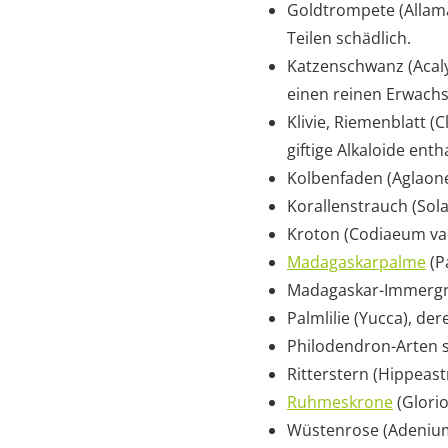
Goldtrompete (Allaman
Teilen schädlich.
Katzenschwanz (Acaly
einen reinen Erwach
Klivie, Riemenblatt (Cl
giftige Alkaloide enth
Kolbenfaden (Aglaone
Korallenstrauch (Sola
Kroton (Codiaeum var
Madagaskarpalme
(P
Madagaskar-Immergrün
Palmlilie (Yucca), de
Philodendron-Arten si
Ritterstern (Hippeas
Ruhmeskrone
(Glorio
Wüstenrose (Adenium)