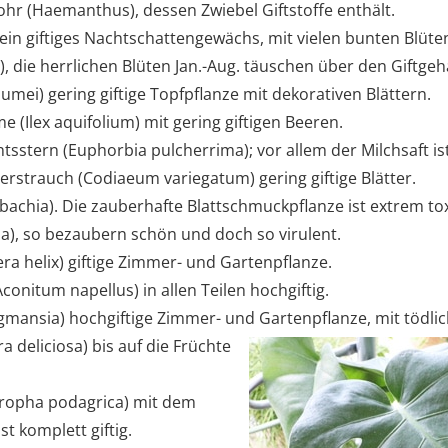
ohr (Haemanthus), dessen Zwiebel Giftstoffe enthält.
, ein giftiges Nachtschattengewächs, mit vielen bunten Blüte
a), die herrlichen Blüten Jan.-Aug. täuschen über den Giftgeh
umei) gering giftige Topfpflanze mit dekorativen Blättern.
 (Ilex aquifolium) mit gering giftigen Beeren.
sstern (Euphorbia pulcherrima); vor allem der Milchsaft ist 
trauch (Codiaeum variegatum) gering giftige Blätter.
bachia). Die zauberhafte Blattschmuckpflanze ist extrem tox
ia), so bezaubern schön und doch so virulent.
ra helix) giftige Zimmer- und Gartenpflanze.
onitum napellus) in allen Teilen hochgiftig.
mansia) hochgiftige Zimmer- und Gartenpflanze, mit tödli
 deliciosa) bis auf die Früchte
hropha podagrica) mit dem
t komplett giftig.