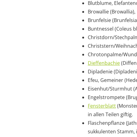
Blutblume, Elefanten
Browallie (Browallia)
Brunfelsie (Brunfelsi
Buntnessel (Coleus bl
Christdorn/Stechpalme
Christstern/Weihnacht
Chrotonpalme/Wunders
Dieffenbachie
(Diffen
Dipladenie (Dipladen
Efeu, Gemeiner (Hede
Eisenhut/Sturmhut (Ac
Engelstrompete (Brug
Fensterblatt
(Monstera
in allen Teilen giftig.
Flaschenpflanze (Jat
sukkulenten Stamm, is