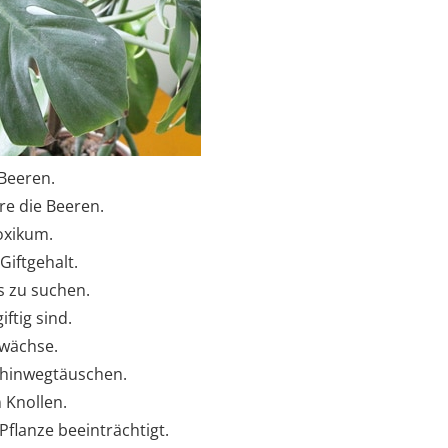
Beeren.
re die Beeren.
oxikum.
iftgehalt.
s zu suchen.
ftig sind.
ewächse.
e hinwegtäuschen.
 Knollen.
flanze beeinträchtigt.