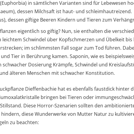
(Euphorbia) in sämtlichen Varianten sind für Lebewesen hoch
eum), dessen Milchsaft ist haut- und schleimhautreizend.
us), dessen giftige Beeren Kindern und Tieren zum Verhän
nzen eigentlich so giftig? Nun, sie enthalten die verschied
 leichtem Schwindel über Kopfschmerzen und Übelkeit bis 
trecken; im schlimmsten Fall sogar zum Tod führen. Dabei
und Tier in Berührung kamen. Saponin, wie es beispielswei
s in schwacher Dosierung Krämpfe, Schwindel und Kreislaufs
und älteren Menschen mit schwacher Konstitution.
ckpflanze Dieffenbachie hat es ebenfalls faustdick hinter 
ziumoxalatkristalle bringen bei Tieren oder immungeschwä
illstand. Diese Horror-Szenarien sollten den ambitioniert
 hindern, diese Wunderwerke von Mutter Natur zu kultivieren. 
geln zu beachten: