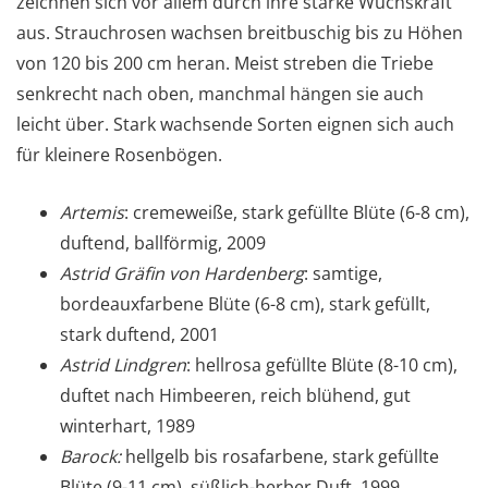
zeichnen sich vor allem durch ihre starke Wuchskraft
aus. Strauchrosen wachsen breitbuschig bis zu Höhen
von 120 bis 200 cm heran. Meist streben die Triebe
senkrecht nach oben, manchmal hängen sie auch
leicht über. Stark wachsende Sorten eignen sich auch
für kleinere Rosenbögen.
Artemis
: cremeweiße, stark gefüllte Blüte (6-8 cm),
duftend, ballförmig, 2009
Astrid Gräfin von Hardenberg
: samtige,
bordeauxfarbene Blüte (6-8 cm), stark gefüllt,
stark duftend, 2001
Astrid Lindgren
: hellrosa gefüllte Blüte (8-10 cm),
duftet nach Himbeeren, reich blühend, gut
winterhart, 1989
Barock:
hellgelb bis rosafarbene, stark gefüllte
Blüte (9-11 cm), süßlich-herber Duft, 1999