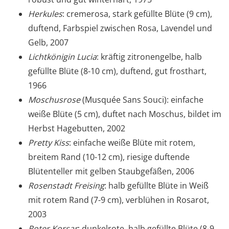
Herkules
: cremerosa, stark gefüllte Blüte (9 cm),
duftend, Farbspiel zwischen Rosa, Lavendel und
Gelb, 2007
Lichtkönigin Lucia
: kräftig zitronengelbe, halb
gefüllte Blüte (8-10 cm), duftend, gut frosthart,
1966
Moschusrose
(Musquée Sans Souci): einfache
weiße Blüte (5 cm), duftet nach Moschus, bildet im
Herbst Hagebutten, 2002
Pretty Kiss
: einfache weiße Blüte mit rotem,
breitem Rand (10-12 cm), riesige duftende
Blütenteller mit gelben Staubgefäßen, 2006
Rosenstadt Freising
: halb gefüllte Blüte in Weiß
mit rotem Rand (7-9 cm), verblühen in Rosarot,
2003
Roter Korsar
: dunkelrote, halb gefüllte Blüte (8-9