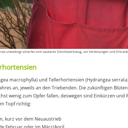
ensie unbedingt scharfes und sauberes Schnittwerkzeug, um Verletzungen und Erkra
rhortensien
ea macrophylla) und Tellerhortensien (Hydrangea serrata)
ahres an, jeweils an den Triebenden. Die zukünftigen Blüten
t wenig zum Opfer fallen, deswegen sind Einkürzen und Ra
m Topf richtig:
n, kurz vor dem Neuaustrieb
de Februar oder im März/April