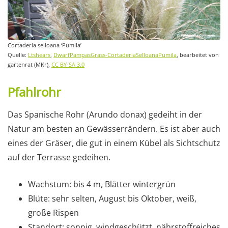
Cortaderia selloana ‘Pumila’
Quelle:
Ltshears
,
DwarfPampasGrass-CortaderiaSelloanaPumila
, bearbeitet von
gartenrat (MKr),
CC BY-SA 3.0
Pfahlrohr
Das Spanische Rohr (Arundo donax) gedeiht in der
Natur am besten an Gewässerrändern. Es ist aber auch
eines der Gräser, die gut in einem Kübel als Sichtschutz
auf der Terrasse gedeihen.
Wachstum: bis 4 m, Blätter wintergrün
Blüte: sehr selten, August bis Oktober, weiß,
große Rispen
Standort: sonnig, windgeschützt, nährstoffreiches