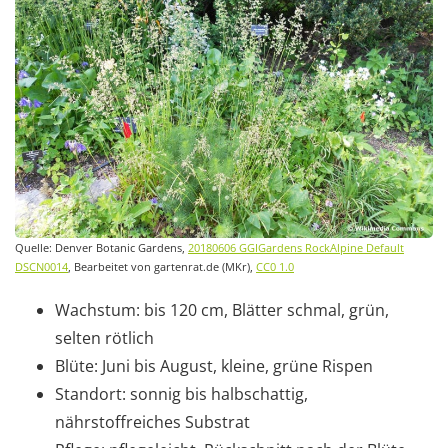
Quelle: Denver Botanic Gardens,
20180606 GGIGardens RockAlpine Default
DSCN0014
, Bearbeitet von gartenrat.de (MKr),
CC0 1.0
Wachstum: bis 120 cm, Blätter schmal, grün,
selten rötlich
Blüte: Juni bis August, kleine, grüne Rispen
Standort: sonnig bis halbschattig,
nährstoffreiches Substrat