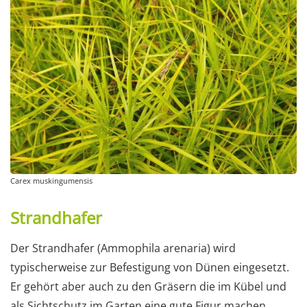
Carex muskingumensis
Strandhafer
Der Strandhafer (Ammophila arenaria) wird
typischerweise zur Befestigung von Dünen eingesetzt.
Er gehört aber auch zu den Gräsern die im Kübel und
als Sichtschutz im Garten eine gute Figur machen.