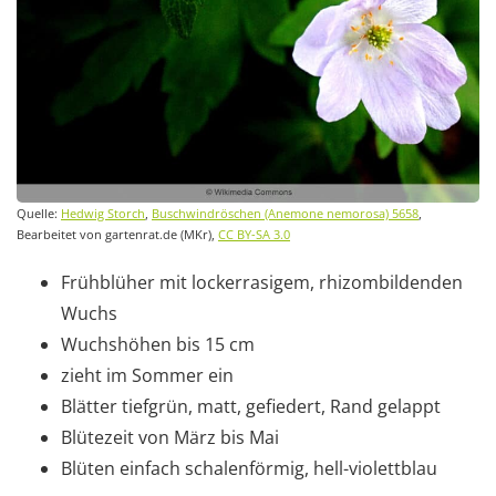
Quelle:
Hedwig Storch
,
Buschwindröschen (Anemone nemorosa) 5658
,
Bearbeitet von gartenrat.de (MKr),
CC BY-SA 3.0
Frühblüher mit lockerrasigem, rhizombildenden
Wuchs
Wuchshöhen bis 15 cm
zieht im Sommer ein
Blätter tiefgrün, matt, gefiedert, Rand gelappt
Blütezeit von März bis Mai
Blüten einfach schalenförmig, hell-violettblau