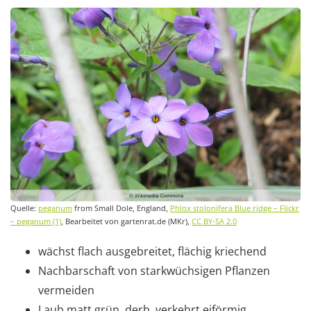
Quelle:
peganum
from Small Dole, England,
Phlox stolonifera Blue ridge – Flickr
– peganum (1)
, Bearbeitet von gartenrat.de (MKr),
CC BY-SA 2.0
wächst flach ausgebreitet, flächig kriechend
Nachbarschaft von starkwüchsigen Pflanzen
vermeiden
Laub matt grün, derb, verkehrt eiförmig,