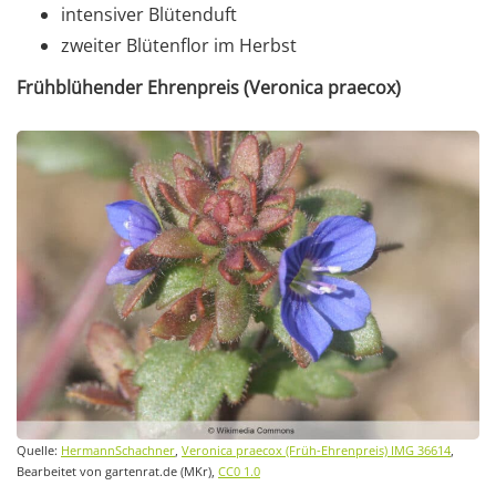
intensiver Blütenduft
zweiter Blütenflor im Herbst
Frühblühender Ehrenpreis (Veronica praecox)
Quelle:
HermannSchachner
,
Veronica praecox (Früh-Ehrenpreis) IMG 36614
,
Bearbeitet von gartenrat.de (MKr),
CC0 1.0