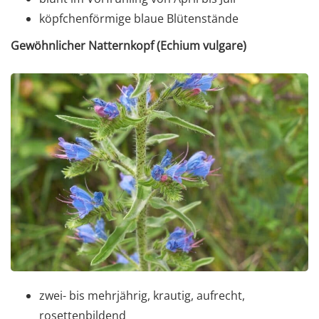
köpfchenförmige blaue Blütenstände
Gewöhnlicher Natternkopf (Echium vulgare)
zwei- bis mehrjährig, krautig, aufrecht,
rosettenbildend