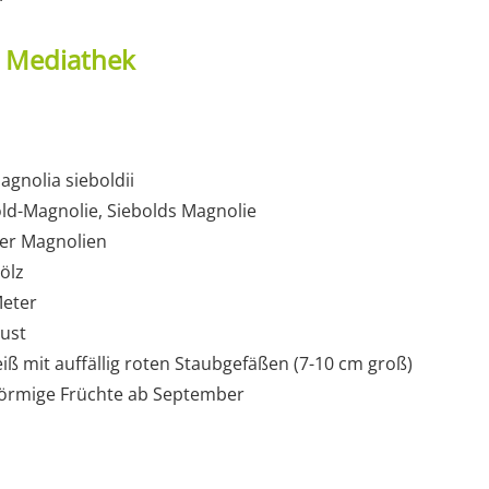
t Mediathek
gnolia sieboldii
ld-Magnolie, Siebolds Magnolie
der Magnolien
ölz
Meter
gust
iß mit auffällig roten Staubgefäßen (7-10 cm groß)
förmige Früchte ab September