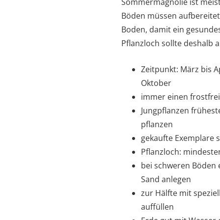
Sommermagnolie ist meist 
Böden müssen aufbereitet
Boden, damit ein gesundes
Pflanzloch sollte deshalb
Zeitpunkt: März bis 
Oktober
immer einen frostfre
Jungpflanzen frühest
pflanzen
gekaufte Exemplare si
Pflanzloch: mindeste
bei schweren Böden e
Sand anlegen
zur Hälfte mit spezie
auffüllen