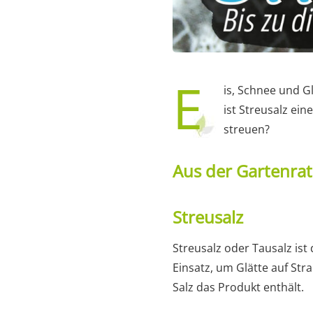
E
is, Schnee und G
ist Streusalz ein
streuen?
Aus der Gartenra
Streusalz
Streusalz oder Tausalz is
Einsatz, um Glätte auf St
Salz das Produkt enthält.