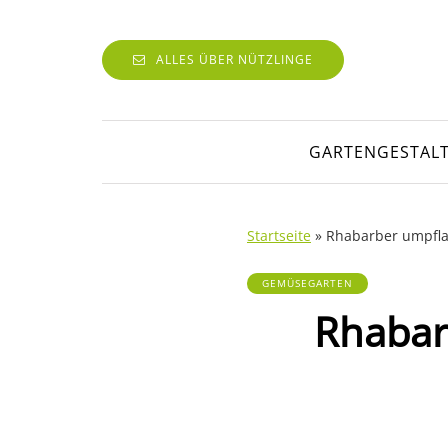
ALLES ÜBER NÜTZLINGE
GARTENGESTAL
Startseite
»
Rhabarber umpflan
GEMÜSEGARTEN
Rhabar