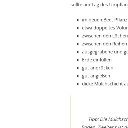
sollte am Tag des Umpflan
im neuen Beet Pflan
etwa doppeltes Volu
zwischen den Löcher
zwischen den Reihen 
ausgegrabene und get
Erde einfüllen
gut andrücken
gut angießen
dicke Mulchschicht a
Tipp: Die Mulchsch
Boden. Zweitens ist d