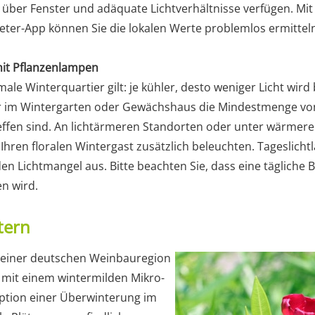
e über Fenster und adäquate Lichtverhältnisse verfügen. Mi
ter-App können Sie die lokalen Werte problemlos ermittel
mit Pflanzenlampen
male Winterquartier gilt: je kühler, desto weniger Licht wird 
er im Wintergarten oder Gewächshaus die Mindestmenge von
ffen sind. An lichtärmeren Standorten oder unter wärmere
e Ihren floralen Wintergast zusätzlich beleuchten. Tageslich
n Lichtmangel aus. Bitte beachten Sie, dass eine tägliche 
n wird.
tern
in einer deutschen Weinbauregion
 mit einem wintermilden Mikro-
ption einer Überwinterung im