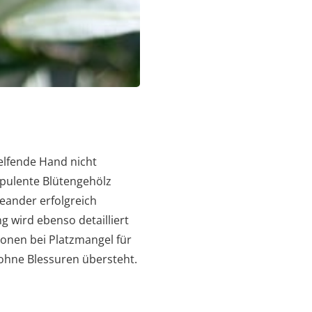
elfende Hand nicht
opulente Blütengehölz
leander erfolgreich
g wird ebenso detailliert
ionen bei Platzmangel für
t ohne Blessuren übersteht.