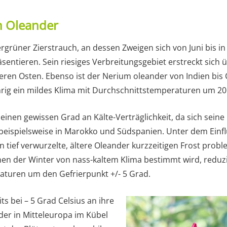
n Oleander
grüner Zierstrauch, an dessen Zweigen sich von Juni bis i
äsentieren. Sein riesiges Verbreitungsgebiet erstreckt sic
eren Osten. Ebenso ist der Nerium oleander von Indien bis 
rig ein mildes Klima mit Durchschnittstemperaturen um 20 
inen gewissen Grad an Kälte-Verträglichkeit, da sich seine 
beispielsweise in Marokko und Südspanien. Unter dem Einfl
 tief verwurzelte, ältere Oleander kurzzeitigen Frost probl
en der Winter von nass-kaltem Klima bestimmt wird, reduzie
raturen um den Gefrierpunkt +/- 5 Grad.
ts bei – 5 Grad Celsius an ihre
der in Mitteleuropa im Kübel