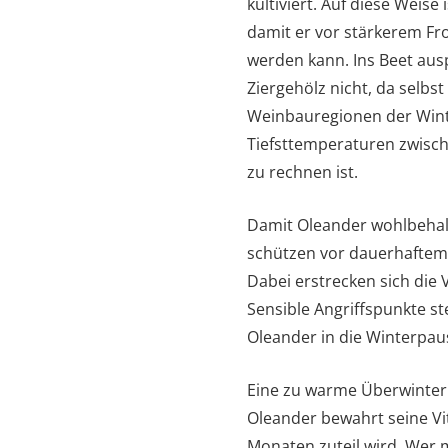
kultiviert. Auf diese Weise
damit er vor stärkerem Fro
werden kann. Ins Beet aus
Ziergehölz nicht, da selbst
Weinbauregionen der Win
Tiefsttemperaturen zwische
zu rechnen ist.
Damit Oleander wohlbehalte
schützen vor dauerhaftem 
Dabei erstrecken sich di
Sensible Angriffspunkte s
Oleander in die Winterpau
Eine zu warme Überwinterun
Oleander bewahrt seine Vi
Monaten zuteil wird. Wer 