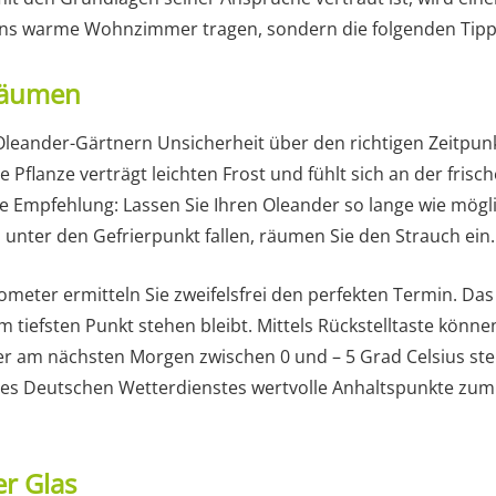
 ins warme Wohnzimmer tragen, sondern die folgenden Tipp
nräumen
Oleander-Gärtnern Unsicherheit über den richtigen Zeitpunk
 Pflanze verträgt leichten Frost und fühlt sich an der fris
 Empfehlung: Lassen Sie Ihren Oleander so lange wie mögl
unter den Gefrierpunkt fallen, räumen Sie den Strauch ein.
eter ermitteln Sie zweifelsfrei den perfekten Termin. Das
m tiefsten Punkt stehen bleibt. Mittels Rückstelltaste könne
r am nächsten Morgen zwischen 0 und – 5 Grad Celsius steht.
s Deutschen Wetterdienstes wertvolle Anhaltspunkte zum b
r Glas