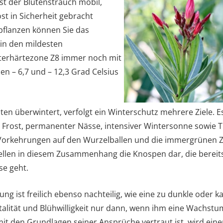
 ist der Blütenstrauch mobil,
st in Sicherheit gebracht
pflanzen können Sie das
 in den mildesten
terhärtezone Z8 immer noch mit
n – 6,7 und – 12,3 Grad Celsius
n überwintert, verfolgt ein Winterschutz mehrere Ziele. Es 
Frost, permanenter Nässe, intensiver Wintersonne sowie Tr
e Vorkehrungen auf den Wurzelballen und die immergrünen 
tellen in diesem Zusammenhang die Knospen dar, die bereits
se geht.
g ist freilich ebenso nachteilig, wie eine zu dunkle oder kal
talität und Blühwilligkeit nur dann, wenn ihm eine Wachst
mit den Grundlagen seiner Ansprüche vertraut ist, wird ei