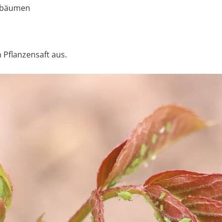
tbäumen
d
 Pflanzensaft aus.