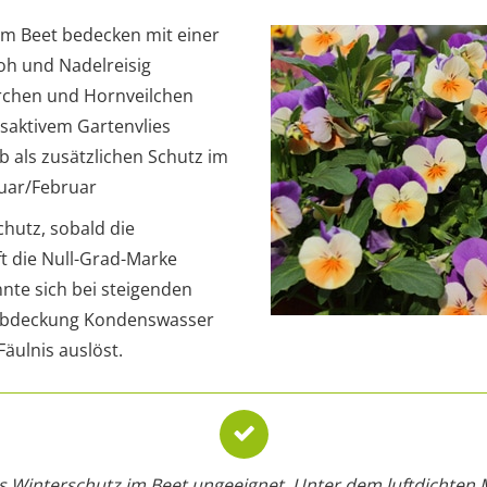
 im Beet bedecken mit einer
roh und Nadelreisig
erchen und Hornveilchen
saktivem Gartenvlies
 als zusätzlichen Schutz im
nuar/Februar
chutz, sobald die
t die Null-Grad-Marke
nnte sich bei steigenden
Abdeckung Kondenswasser
äulnis auslöst.
 als Winterschutz im Beet ungeeignet. Unter dem luftdichten 