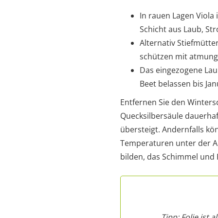
In rauen Lagen Viola
Schicht aus Laub, St
Alternativ Stiefmütt
schützen mit atmung
Das eingezogene Laub
Beet belassen bis Ja
Entfernen Sie den Winters
Quecksilbersäule dauerhaf
übersteigt. Andernfalls kö
Temperaturen unter der 
bilden, das Schimmel und F
Tipp: Folie ist