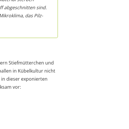
f abgeschnitten sind.
ikroklima, das Pilz-
uern Stiefmütterchen und
llen in Kübelkultur nicht
 in dieser exponierten
rksam vor: