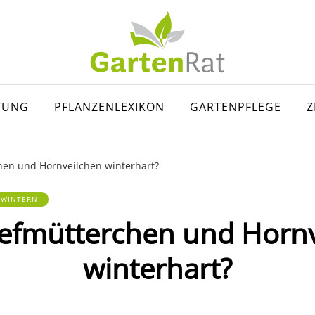
TUNG
PFLANZENLEXIKON
GARTENPFLEGE
Z
hen und Hornveilchen winterhart?
RWINTERN
iefmütterchen und Horn
winterhart?