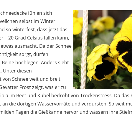
Schneedecke fühlen sich
eilchen selbst im Winter
d so winterfest, dass jetzt das
 – 20 Grad Celsius fallen kann,
 etwas ausmacht. Da der Schnee
chtigkeit sorgt, dürfen
 Beine hochlegen. Anders sieht
t. Unter diesen
 von Schnee weit und breit
evatter Frost zeigt, was er zu
Viola im Beet und Kübel bedroht von Trockenstress. Da das Er
t an die dortigen Wasservorräte und verdursten. So weit m
n milden Tagen die Gießkanne hervor und wässern Ihre Stie