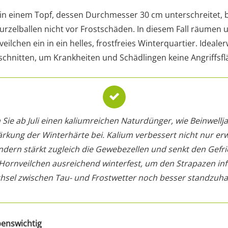
n in einem Topf, dessen Durchmesser 30 cm unterschreitet, 
elballen nicht vor Frostschäden. In diesem Fall räumen 
ilchen ein in ein helles, frostfreies Winterquartier. Ideale
hnitten, um Krankheiten und Schädlingen keine Angriffsflä
Sie ab Juli einen kaliumreichen Naturdünger, wie Beinwellja
kung der Winterhärte bei. Kalium verbessert nicht nur e
dern stärkt zugleich die Gewebezellen und senkt den Gefri
Hornveilchen ausreichend winterfest, um den Strapazen inf
sel zwischen Tau- und Frostwetter noch besser standzuha
ebenswichtig