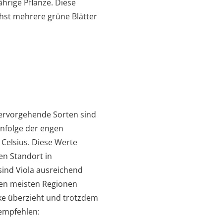
ährige Pflanze. Diese
chst mehrere grüne Blätter
hervorgehende Sorten sind
Infolge der engen
 Celsius. Diese Werte
en Standort in
sind Viola ausreichend
den meisten Regionen
ke überzieht und trotzdem
empfehlen: