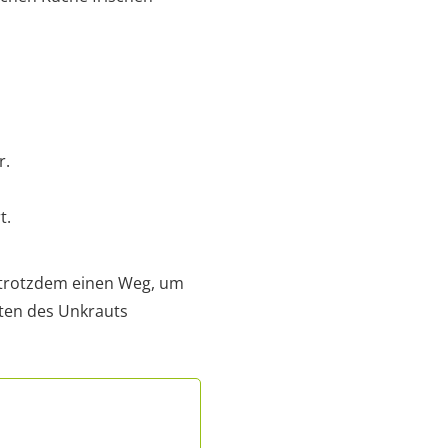
r.
t.
t trotzdem einen Weg, um
äten des Unkrauts