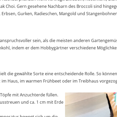
Pak Choi. Gern gesehene Nachbarn des Broccoli sind hingege
at, Erbsen, Gurken, Radieschen, Mangold und Stangenbohnen
anspruchsvoller sein, als die meisten anderen Gartengem
senkohl, indem er dem Hobbygärtner verschiedene Möglichkei
elt die gewählte Sorte eine entscheidende Rolle. So können
 im Haus, im warmen Frühbeet oder im Treibhaus vorgezo
 Töpfe mit Anzuchterde füllen.
usstreuen und ca. 1 cm mit Erde
emperatur bewegt sich um die