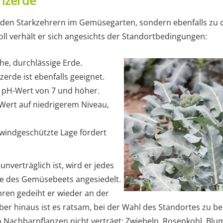
anzerde
zu den Starkzehrern im Gemüsegarten, sondern ebenfalls zu 
l verhält er sich angesichts der Standortbedingungen:
che, durchlässige Erde.
erde ist ebenfalls geeignet.
er pH-Wert von 7 und höher.
-Wert auf niedrigerem Niveau,
windgeschützte Lage fördert
unverträglich ist, wird er jedes
lle des Gemüsebeets angesiedelt.
hren gedeiht er wieder an der
über hinaus ist es ratsam, bei der Wahl des Standortes zu be
n Nachbarpflanzen nicht verträgt: Zwiebeln, Rosenkohl, Blu