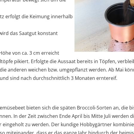
tz erfolgt die Keimung innerhalb
wird das Saatgut konstant
Höhe von ca. 3 cm erreicht
töpfe pikiert. Erfolgte die Aussaat bereits in Töpfen, verblei
 die anderen weichen bzw. umgepflanzt werden. Ab Mai kön
und sind nach durchschnittlich 3 Monaten erntereif.
emüsebeet bieten sich die späten Broccoli-Sorten an, die bi
nen. In der Zeit zwischen Ende April bis Mitte Juli werden d
 eingeholt zu werden. Der kundige Hobbygärtner kombinier
so miteinander, dass er das ganze Jahr hindurch der heimi