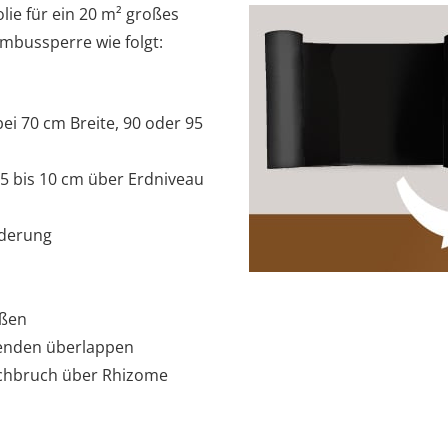
lie für ein 20 m² großes
ambussperre wie folgt:
bei 70 cm Breite, 90 oder 95
 bis 10 cm über Erdniveau
nderung
eßen
enden überlappen
chbruch über Rhizome