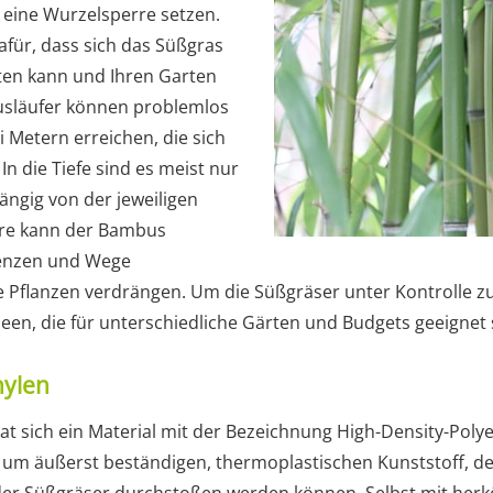
 eine Wurzelsperre setzen.
für, dass sich das Süßgras
ten kann und Ihren Garten
Ausläufer können problemlos
i Metern erreichen, die sich
 In die Tiefe sind es meist nur
ängig von der jeweiligen
rre kann der Bambus
enzen und Wege
 Pflanzen verdrängen. Um die Süßgräser unter Kontrolle zu 
een, die für unterschiedliche Gärten und Budgets geeignet 
hylen
t sich ein Material mit der Bezeichnung High-Density-Polyet
h um äußerst beständigen, thermoplastischen Kunststoff, 
der Süßgräser durchstoßen werden können. Selbst mit her