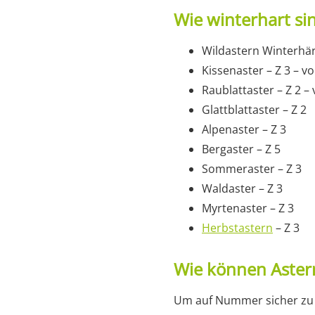
Wie winterhart si
Wildastern Winterhärt
Kissenaster – Z 3 – vo
Raublattaster – Z 2 – 
Glattblattaster – Z 2
Alpenaster – Z 3
Bergaster – Z 5
Sommeraster – Z 3
Waldaster – Z 3
Myrtenaster – Z 3
Herbstastern
– Z 3
Wie können Aster
Um auf Nummer sicher zu ge