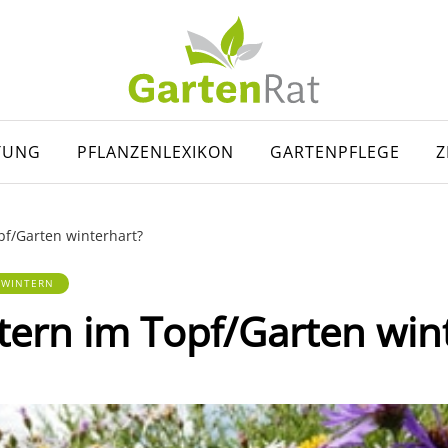
TUNG
PFLANZENLEXIKON
GARTENPFLEGE
Z
pf/Garten winterhart?
RWINTERN
tern im Topf/Garten win