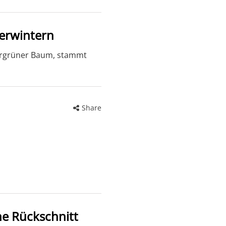
berwintern
ergrüner Baum, stammt
Share
e Rückschnitt