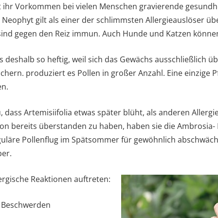
t ihr Vorkommen bei vielen Menschen gravierende gesundh
 Neophyt gilt als einer der schlimmsten Allergieauslöser ü
sind gegen den Reiz immun. Auch Hunde und Katzen können 
als deshalb so heftig, weil sich das Gewächs ausschließlich 
hern. produziert es Pollen in großer Anzahl. Eine einzige P
en.
ass Artemisiifolia etwas später blüht, als anderen Allergi
ison bereits überstanden zu haben, haben sie die Ambrosia-
uläre Pollenflug im Spätsommer für gewöhnlich abschwächt, 
er.
ergische Reaktionen auftreten:
e Beschwerden