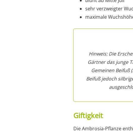
blüht ab Mitte Juli
sehr verzweigter Wu
maximale Wuchshöhe
Hinweis: Die Ersche
Gärtner das junge Tr
Gemeinen Beifuß (A
Beifuß jedoch silbrig
ausgeschlo
Giftigkeit
Die Ambrosia-Pflanze enthä