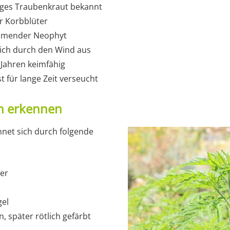
riges Traubenkraut bekannt
er Korbblüter
ammender Neophyt
ich durch den Wind aus
 Jahren keimfähig
 für lange Zeit verseucht
n erkennen
hnet sich durch folgende
ter
gel
, später rötlich gefärbt