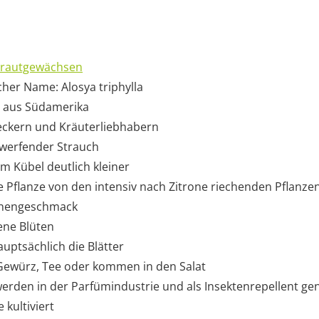
krautgewächsen
cher Name: Alosya triphylla
 aus Südamerika
eckern und Kräuterliebhabern
bwerfender Strauch
im Kübel deutlich kleiner
 Pflanze von den intensiv nach Zitrone riechenden Pflanzen
ronengeschmack
ene Blüten
ptsächlich die Blätter
Gewürz, Tee oder kommen in den Salat
werden in der Parfümindustrie und als Insektenrepellent gen
 kultiviert