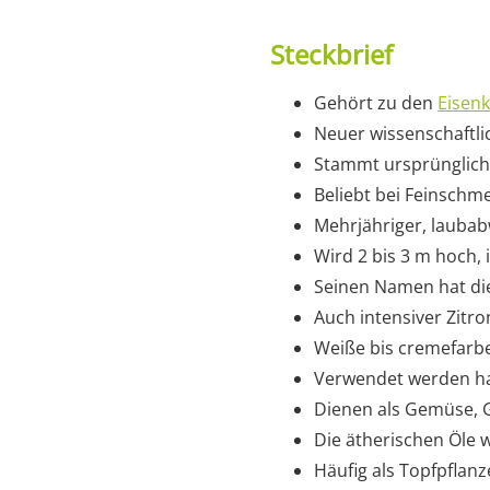
Steckbrief
Gehört zu den
Eisen
Neuer wissenschaftli
Stammt ursprünglich
Beliebt bei Feinschm
Mehrjähriger, lauba
Wird 2 bis 3 m hoch, 
Seinen Namen hat die
Auch intensiver Zit
Weiße bis cremefarb
Verwendet werden hau
Dienen als Gemüse, 
Die ätherischen Öle 
Häufig als Topfpflanze