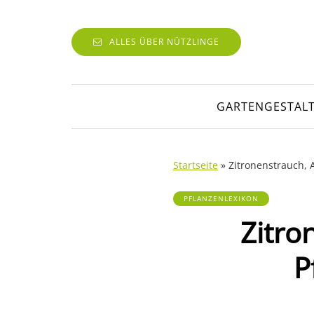
ALLES ÜBER NÜTZLINGE
GARTENGESTAL
Startseite
»
Zitronenstrauch, A
PFLANZENLEXIKON
Zitro
P