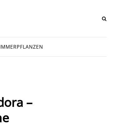
IMMERPFLANZEN
dora –
ne