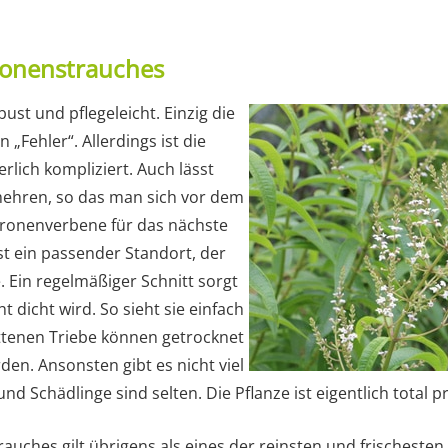
tronenstrauches
ust und pflegeleicht. Einzig die
 „Fehler“. Allerdings ist die
lich kompliziert. Auch lässt
rmehren, so das man sich vor dem
itronenverbene für das nächste
ist ein passender Standort, der
. Ein regelmäßiger Schnitt sorgt
t dicht wird. So sieht sie einfach
ttenen Triebe können getrocknet
den. Ansonsten gibt es nicht viel
d Schädlinge sind selten. Die Pflanze ist eigentlich total p
uches gilt übrigens als eines der reinsten und frischesten