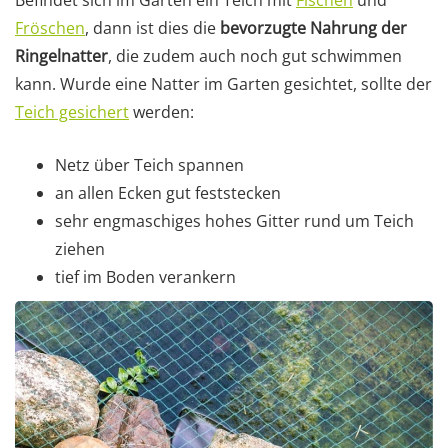
Befindet sich im Garten ein Teich mit
Fischen
und
Fröschen
, dann ist dies die
bevorzugte Nahrung der
Ringelnatter
, die zudem auch noch gut schwimmen
kann. Wurde eine Natter im Garten gesichtet, sollte der
Teich gesichert
werden:
Netz über Teich spannen
an allen Ecken gut feststecken
sehr engmaschiges hohes Gitter rund um Teich
ziehen
tief im Boden verankern