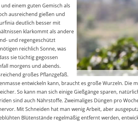
 und einem guten Gemisch als
och ausreichend gießen und
rfinia deutlich besser mit
ältnissen klarkommt als andere
wind- und regengeschützt
enötigen reichlich Sonne, was
dass sie tüchtig gegossen
fall morgens und abends.
sreichend großes Pflanzgefäß.
tenmasse entwickeln kann, braucht es große Wurzeln. Die mü
peicher. So kann man sich einige Gießgänge sparen, natürli
briden sind auch Nährstoffe. Zweimaliges Düngen pro Woch
vor. Mit Schneiden hat man wenig Arbeit, aber ausgeputzt
blühten Blütenstände regelmäßig entfernt werden, entwickel