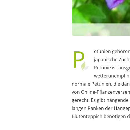
P
etunien gehören 
japanische Züch
Petunie ist aus
wetterunempfind
normale Petunien, die dan
von Online-Pflanzenverse
gerecht. Es gibt hängende
langen Ranken der Hängepe
Blütenteppich benötigen di