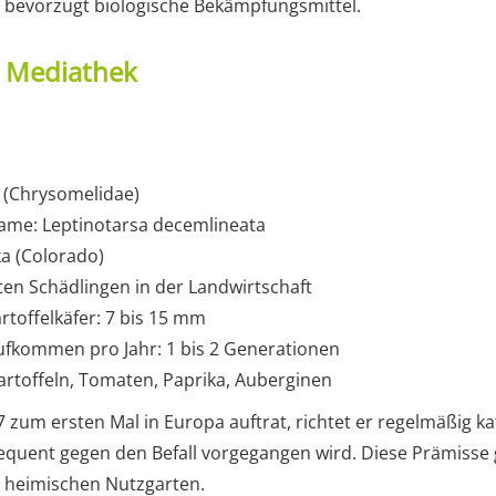
nd bevorzugt biologische Bekämpfungsmittel.
t Mediathek
r (Chrysomelidae)
ame: Leptinotarsa decemlineata
a (Colorado)
ten Schädlingen in der Landwirtschaft
rtoffelkäfer: 7 bis 15 mm
ufkommen pro Jahr: 1 bis 2 Generationen
rtoffeln, Tomaten, Paprika, Auberginen
77 zum ersten Mal in Europa auftrat, richtet er regelmäßig 
equent gegen den Befall vorgegangen wird. Diese Prämisse g
n heimischen Nutzgarten.