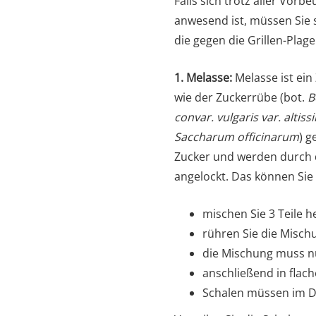
Falls sich trotz aller Vor
anwesend ist, müssen Sie s
die gegen die Grillen-Plage
1. Melasse:
Melasse ist ein
wie der Zuckerrübe (bot.
B
convar. vulgaris var. altiss
Saccharum officinarum
) g
Zucker und werden durch 
angelockt. Das können Sie
mischen Sie 3 Teile h
rühren Sie die Misch
die Mischung muss n
anschließend in flach
Schalen müssen im Du