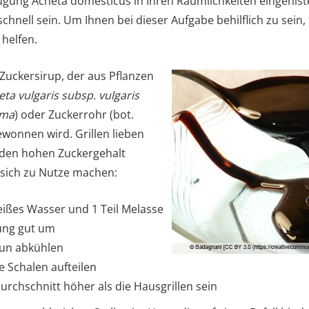
beugung Acheta domesticus in Ihren Räumlichkeiten eingenis
chnell sein. Um Ihnen bei dieser Aufgabe behilflich zu sein, 
 helfen.
 Zuckersirup, der aus Pflanzen
eta vulgaris subsp. vulgaris
ima
) oder Zuckerrohr (bot.
ewonnen wird. Grillen lieben
den hohen Zuckergehalt
 sich zu Nutze machen:
eißes Wasser und 1 Teil Melasse
ung gut um
un abkühlen
e Schalen aufteilen
rchschnitt höher als die Hausgrillen sein