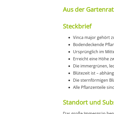
Aus der Gartenra
Steckbrief
Vinca major gehört z
Bodendeckende Pflan
Ursprünglich im Mit
Erreicht eine Höhe z
Die immergrünen, led
Blütezeit ist – abhäng
Die sternförmigen Blü
Alle Pflanzenteile sind
Standort und Sub
Das große Immergrün benöt