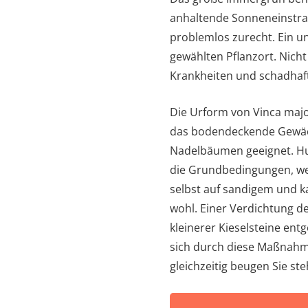
anhaltende Sonneneinstr
problemlos zurecht. Ein un
gewählten Pflanzort. Nich
Krankheiten und schadhaft
Die Urform von Vinca majo
das bodendeckende Gewäc
Nadelbäumen geeignet. Hu
die Grundbedingungen, wel
selbst auf sandigem und ka
wohl. Einer Verdichtung d
kleinerer Kieselsteine en
sich durch diese Maßnahme
gleichzeitig beugen Sie st