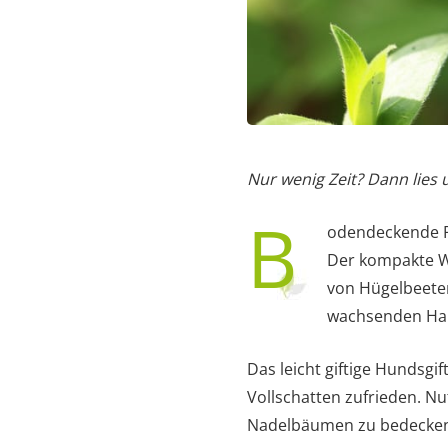
Nur wenig Zeit? Dann lies
B
odendeckende Pfl
Der kompakte Wu
von Hügelbeeten
wachsenden Halb
Das leicht giftige Hundsgif
Vollschatten zufrieden. N
Nadelbäumen zu bedecken 