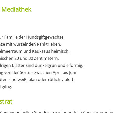
t Mediathek
ur Familie der Hundsgiftgewächse.
ze mit wurzelnden Ranktrieben.
telmeerraum und Kaukasus heimisch.
wischen 20 und 30 Zentimetern.
rigen Blätter sind dunkelgrün und eiförmig.
ig von der Sorte – zwischen April bis Juni
ten sind weiß, blau oder rötlich-violett.
 giftig.
strat
igt einen hellen Standort, reagiert jedoch überaus empfind