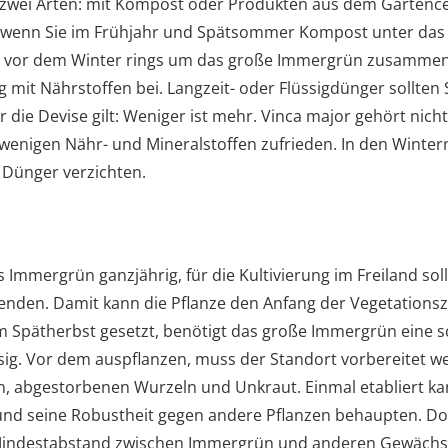
zwei Arten: mit Kompost oder Produkten aus dem Gartenc
, wenn Sie im Frühjahr und Spätsommer Kompost unter das
h vor dem Winter rings um das große Immergrün zusammeng
 mit Nährstoffen bei. Langzeit- oder Flüssigdünger sollten
die Devise gilt: Weniger ist mehr. Vinca major gehört nich
 wenigen Nähr- und Mineralstoffen zufrieden. In den Winter
 Dünger verzichten.
 Immergrün ganzjährig, für die Kultivierung im Freiland so
wenden. Damit kann die Pflanze den Anfang der Vegetationsz
m Spätherbst gesetzt, benötigt das große Immergrün eine 
ig. Vor dem auspflanzen, muss der Standort vorbereitet we
en, abgestorbenen Wurzeln und Unkraut. Einmal etabliert ka
nd seine Robustheit gegen andere Pflanzen behaupten. Doch 
Mindestabstand zwischen Immergrün und anderen Gewächse