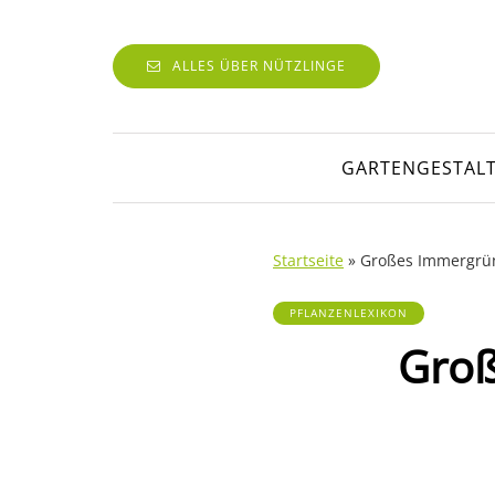
ALLES ÜBER NÜTZLINGE
GARTENGESTAL
Startseite
»
Großes Immergrün,
PFLANZENLEXIKON
Groß