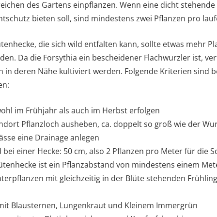
ereichen des Gartens einpflanzen. Wenn eine dicht stehend
chtschutz bieten soll, sind mindestens zwei Pflanzen pro lau
tenhecke, die sich wild entfalten kann, sollte etwas mehr P
en. Da die Forsythia ein bescheidener Flachwurzler ist, vert
 in deren Nähe kultiviert werden. Folgende Kriterien sind 
en:
ohl im Frühjahr als auch im Herbst erfolgen
ort Pflanzloch ausheben, ca. doppelt so groß wie der Wur
ässe eine Drainage anlegen
 bei einer Hecke: 50 cm, also 2 Pflanzen pro Meter für die 
ütenhecke ist ein Pflanzabstand von mindestens einem Met
nterpflanzen mit gleichzeitig in der Blüte stehenden Frühli
 mit Blausternen, Lungenkraut und Kleinem Immergrün