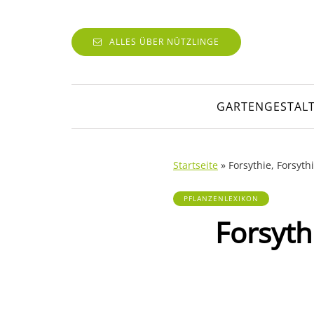
ALLES ÜBER NÜTZLINGE
GARTENGESTAL
Startseite
»
Forsythie, Forsyt
PFLANZENLEXIKON
Forsyth