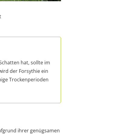
t
chatten hat, sollte im
ird der Forsythie ein
nige Trockenperioden
 aufgrund ihrer genügsamen