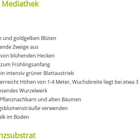
t Mediathek
n und goldgelben Blüten
hende Zweige aus
n von blühenden Hecken
t zum Frühlingsanfang
ein intensiv grüner Blattaustrieb
erreicht Höhen von 1-4 Meter, Wuchsbreite liegt bei etwa 3
chsendes Wurzelwerk
t Pflanznachbarn und alten Bäumen
ingsblumensträuße verwenden
Kalk im Boden
nzsubstrat