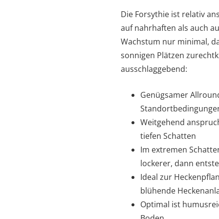
Die Forsythie ist relativ 
auf nahrhaften als auch a
Wachstum nur minimal, da 
sonnigen Plätzen zurechtk
ausschlaggebend:
Genügsamer Allrounde
Standortbedingunge
Weitgehend anspruchs
tiefen Schatten
Im extremen Schatten
lockerer, dann entste
Ideal zur Heckenpflan
blühende Heckenanl
Optimal ist humusrei
Boden