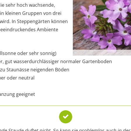
 die sehr hoch wachsende,
 in kleinen Gruppen von drei
t wird. In Steppengärten können
n beeindruckendes Ambiente
ollsonne oder sehr sonnig)
er, gut wasserdurchlässiger normaler Gartenboden
 zu Staunässe neigenden Böden
er oder neutral
lanzung geeignet
de Staude duftet nicht. So kann sie problemlos auch in de