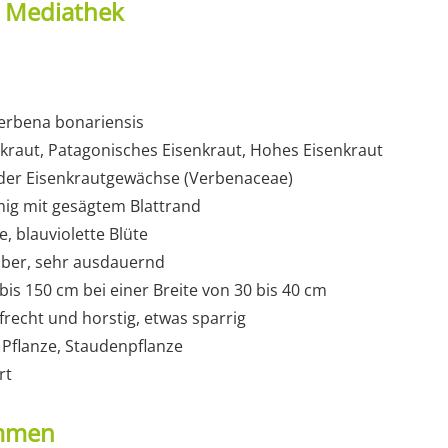
t Mediathek
erbena bonariensis
raut, Patagonisches Eisenkraut, Hohes Eisenkraut
e der Eisenkrautgewächse (Verbenaceae)
rmig mit gesägtem Blattrand
, blauviolette Blüte
ktober, sehr ausdauernd
is 150 cm bei einer Breite von 30 bis 40 cm
frecht und horstig, etwas sparrig
 Pflanze, Staudenpflanze
rt
ommen