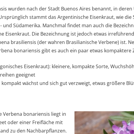
sis wurden nach der Stadt Buenos Aires benannt, in deren 
Ursprünglich stammt das Argentinische Eisenkraut, wie die
d- und Südamerika. Manchmal findet man auch die Bezeichn
e Eisenkraut. Die Bezeichnung ist jedoch etwas irreführend,
na brasiliensis (der wahren Brasilianische Verbene) ist. N
bena bonariensis gibt es auch ein paar etwas kompaktere 
tagonisches Eisenkraut): kleinere, kompakte Sorte, Wuchshö
treihen geeignet
r kompakt wächst und sich gut verzweigt, etwas größere Blü
e Verbena bonariensis liegt in
t oder einer Freifläche mit
and zu den Nachbarpflanzen.