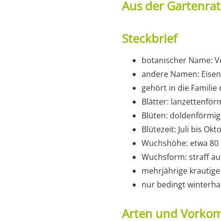
Aus der Gartenra
Steckbrief
botanischer Name: V
andere Namen: Eisenk
gehört in die Famili
Blätter: lanzettenfö
Blüten: doldenförmige
Blütezeit: Juli bis O
Wuchshöhe: etwa 80 b
Wuchsform: straff au
mehrjährige krautige
nur bedingt winterha
Arten und Vork