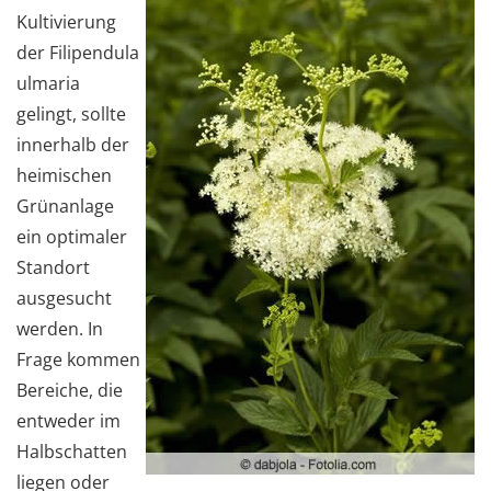
Kultivierung
der Filipendula
ulmaria
gelingt, sollte
innerhalb der
heimischen
Grünanlage
ein optimaler
Standort
ausgesucht
werden. In
Frage kommen
Bereiche, die
entweder im
Halbschatten
liegen oder