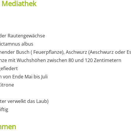
t Mediathek
e der Rautengewächse
ictamnus albus
ender Busch ( Feuerpflanze), Aschwurz (Aeschwurz oder E
lanze mit Wuchshöhen zwischen 80 und 120 Zentimetern
gefiedert
 von Ende Mai bis Juli
Zitrone
er verwelkt das Laub)
iftig
ommen