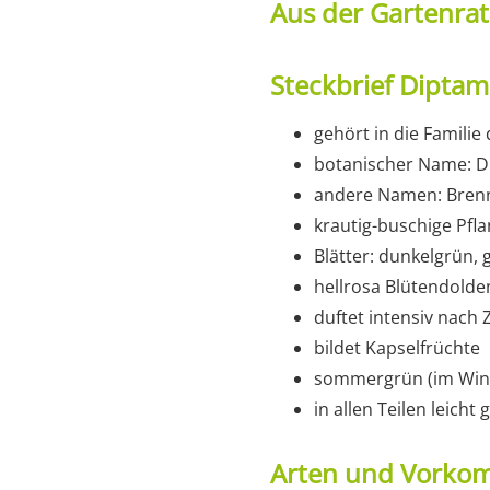
Aus der Gartenra
Steckbrief Diptam
gehört in die Famili
botanischer Name: D
andere Namen: Brenn
krautig-buschige Pf
Blätter: dunkelgrün, 
hellrosa Blütendolden
duftet intensiv nach 
bildet Kapselfrüchte
sommergrün (im Wint
in allen Teilen leicht g
Arten und Vork