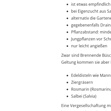
ist etwas empfindli
bei Eigenzucht aus S
alternativ die Garte
gegebenenfalls Drai
Pflanzabstand: mind
Jungpflanzen vor Sc
nur leicht angießen
Zwar sind Brennende Büsche
Geltung kommen sie aber 
Edeldisteln wie Mann
Ziergräsern
Rosmarin (Rosmarinus
Salbei (Salvia)
Eine Vergesellschaftung m