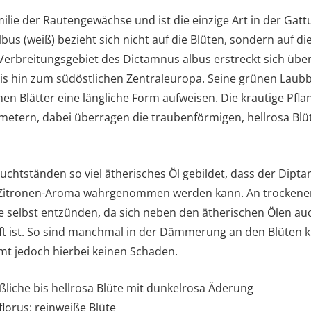
ilie der Rautengewächse und ist die einzige Art in der Gat
lbus (weiß) bezieht sich nicht auf die Blüten, sondern auf d
 Verbreitungsgebiet des Dictamnus albus erstreckt sich übe
s hin zum südöstlichen Zentraleuropa. Seine grünen Laubbl
lnen Blätter eine längliche Form aufweisen. Die krautige Pf
metern, dabei überragen die traubenförmigen, hellrosa Blüt
Fruchtständen so viel ätherisches Öl gebildet, dass der Dip
e-Zitronen-Aroma wahrgenommen werden kann. An trockenen
ze selbst entzünden, da sich neben den ätherischen Ölen a
Luft ist. So sind manchmal in der Dämmerung an den Blüten 
mt jedoch hierbei keinen Schaden.
ßliche bis hellrosa Blüte mit dunkelrosa Äderung
lorus: reinweiße Blüte