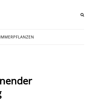
IMMERPFLANZEN
nnender
g