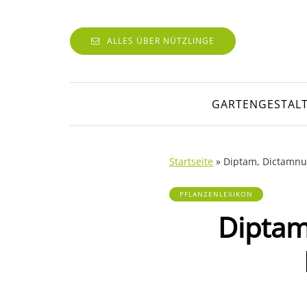
ALLES ÜBER NÜTZLINGE
GARTENGESTAL
Startseite
»
Diptam, Dictamnus
PFLANZENLEXIKON
Diptam