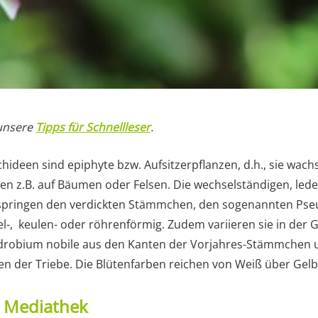
 unsere
Tipps für Schnellleser
.
ideen sind epiphyte bzw. Aufsitzerpflanzen, d.h., sie wach
en z.B. auf Bäumen oder Felsen. Die wechselständigen, leder
springen den verdickten Stämmchen, den sogenannten Pseu
el-, keulen- oder röhrenförmig. Zudem variieren sie in der 
endrobium nobile aus den Kanten der Vorjahres-Stämmchen
n der Triebe. Die Blütenfarben reichen von Weiß über Gelb b
t Mediathek