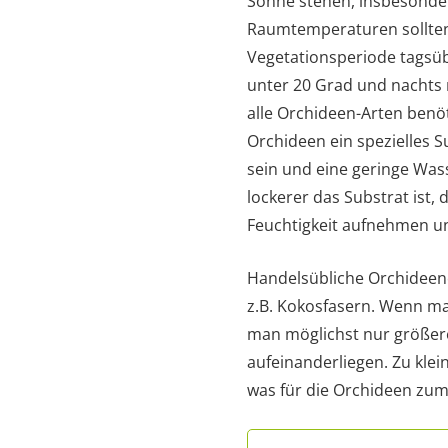
Sonne stehen, insbesonde
Raumtemperaturen sollte
Vegetationsperiode tagsüb
unter 20 Grad und nachts n
alle Orchideen-Arten ben
Orchideen ein spezielles Su
sein und eine geringe Wass
lockerer das Substrat ist, 
Feuchtigkeit aufnehmen u
Handelsübliche Orchideene
z.B. Kokosfasern. Wenn man
man möglichst nur größere
aufeinanderliegen. Zu klei
was für die Orchideen zu