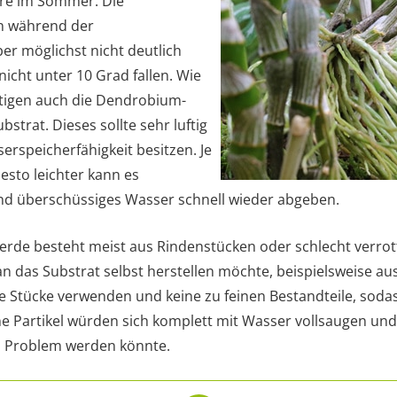
re im Sommer. Die
n während der
er möglichst nicht deutlich
icht unter 10 Grad fallen. Wie
ötigen auch die Dendrobium-
bstrat. Dieses sollte sehr luftig
erspeicherfähigkeit besitzen. Je
desto leichter kann es
nd überschüssiges Wasser schnell wieder abgeben.
rde besteht meist aus Rindenstücken oder schlecht verrot
 das Substrat selbst herstellen möchte, beispielsweise aus
 Stücke verwenden und keine zu feinen Bestandteile, sodas
ne Partikel würden sich komplett mit Wasser vollsaugen und
m Problem werden könnte.