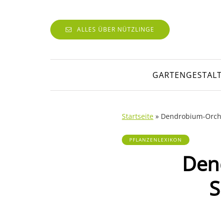
ALLES ÜBER NÜTZLINGE
GARTENGESTAL
Startseite
»
Dendrobium-Orchi
PFLANZENLEXIKON
Den
S