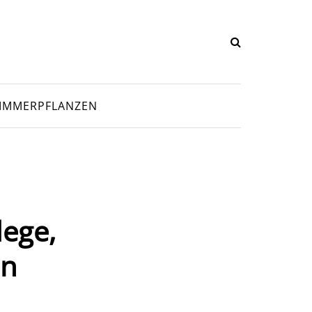
IMMERPFLANZEN
ege,
en