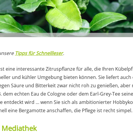
 unsere
Tipps für Schnellleser
.
st eine interessante Zitruspflanze für alle, die Ihren Kübe
heller und kühler Umgebung bieten können. Sie liefert auch 
wegen Säure und Bitterkeit zwar nicht roh zu genießen, abe
B. dem echten Eau de Cologne oder dem Earl-Grey-Tee sein
e entdeckt wird … wenn Sie sich als ambitionierter Hobbyko
hnell eine Bergamotte anschaffen, die Pflege ist recht simpel.
t Mediathek