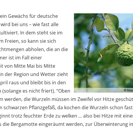
kein Gewächs für deutsche
ird bei uns – wie fast alle
ultiviert. In dem steht sie im
 Freien, so kann sie sich
chtmengen abholen, die an die
r ist im Fall einer
t von Mitte Mai bis Mitte
in der Region und Wetter zieht
ril raus und bleibt bis in den
(solange es nicht friert). “Oben
rm werden, die Wurzeln müssen im Zweifel vor Hitze geschüt
m schwarzen Pflanzgefäß, da kochen die Wurzeln schon fast
ginnt trotz feuchter Erde zu welken … also bei Hitze mit e
s die Bergamotte eingeräumt werden, zur Überwinterung i