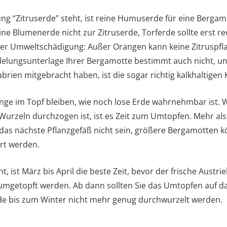
g “Zitruserde” steht, ist reine Humuserde für eine Bergamo
e Blumenerde nicht zur Zitruserde, Torferde sollte erst r
er Umweltschädigung: Außer Orangen kann keine Zitruspfl
elungsunterlage Ihrer Bergamotte bestimmt auch nicht, und
abrien mitgebracht haben, ist die sogar richtig kalkhaltig
nge im Topf bleiben, wie noch lose Erde wahrnehmbar ist.
Wurzeln durchzogen ist, ist es Zeit zum Umtopfen. Mehr als
 das nächste Pflanzgefäß nicht sein, größere Bergamotten 
ert werden.
ist März bis April die beste Zeit, bevor der frische Austrie
n umgetopft werden. Ab dann sollten Sie das Umtopfen auf d
de bis zum Winter nicht mehr genug durchwurzelt werden.