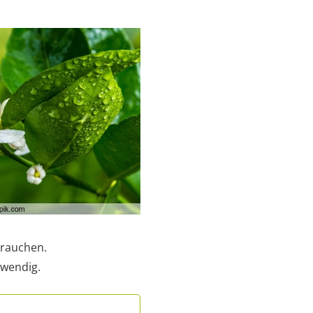
.
brauchen.
twendig.